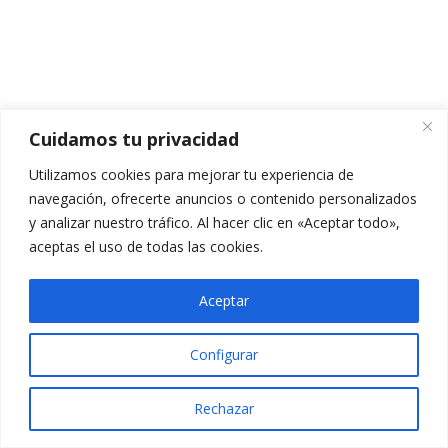
MÓDULO 6
21
VÍDEO TEMA 6.1
CUESTIONARIO TEMA 6.1
Cuidamos tu privacidad
5 preguntas
10 minutos
Utilizamos cookies para mejorar tu experiencia de
navegación, ofrecerte anuncios o contenido personalizados
VÍDEOS TEMA 6.2
y analizar nuestro tráfico. Al hacer clic en «Aceptar todo»,
aceptas el uso de todas las cookies.
PPT TEMA 6.2
TEMARIO TEMA 6.2
Aceptar
CUESTIONARIO TEMA 6.2
Configurar
10 preguntas
20 minutos
Rechazar
VÍDEOS TEMA 6.3
Anterior
Siguiente