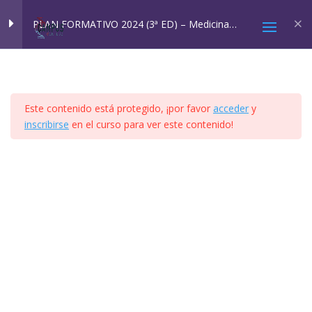
Inicio
All Courses
Cursos SQM
PLAN FORMATIVO 2024 (3ª ED) – Medicina
Ambiental: SQM y EHS
MÓDULO 1
4
Este contenido está protegido, ¡por favor
acceder
y
MÓDULO 2A Y 2B
4
inscribirse
en el curso para ver este contenido!
2025 © Confesq |
Política de cookies
|
Política de
MÓDULO 3
8
privacidad
|
Aviso legal
|
Accesibilidad
|
Imagen
Social
MÓDULO 4
41
MÓDULO 5
11