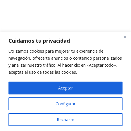
CUESTIONARIO MÓDULO 3A
5 preguntas
10 minutos
VÍDEO MÓDULO 3B
PPT MÓDULO 3B
Cuidamos tu privacidad
TEMARIO MÓDULO 3B
Utilizamos cookies para mejorar tu experiencia de
navegación, ofrecerte anuncios o contenido personalizados
CUESTIONARIO MÓDULO 3B
y analizar nuestro tráfico. Al hacer clic en «Aceptar todo»,
5 preguntas
10 minutos
aceptas el uso de todas las cookies.
Aceptar
MÓDULO 4
41
Configurar
MÓDULO 5
11
Rechazar
Anterior
Siguiente