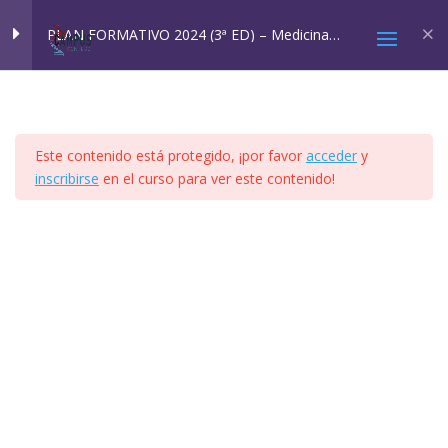
Inicio
All Courses
Cursos SQM
PLAN FORMATIVO 2024 (3ª ED) – Medicina
Ambiental: SQM y EHS
MÓDULO 1
4
Este contenido está protegido, ¡por favor
acceder
y
MÓDULO 2A Y 2B
4
inscribirse
en el curso para ver este contenido!
2025 © Confesq |
Política de cookies
|
Política de
MÓDULO 3
8
privacidad
|
Aviso legal
|
Accesibilidad
|
Imagen
Social
VÍDEO MÓDULO 3A
PPT MÓDULO 3A
TEMARIO MÓDULO 3A