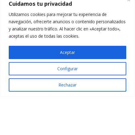
Profesionales Sanitarios a través de asociaciones de
Cuidamos tu privacidad
CONFESQ 50% descuento
Utilizamos cookies para mejorar tu experiencia de
Profesionales Sanitarios a través de otras
navegación, ofrecerte anuncios o contenido personalizados
asociaciones 25% descuento
y analizar nuestro tráfico. Al hacer clic en «Aceptar todo»,
aceptas el uso de todas las cookies.
Aceptar
Configurar
Rechazar
2025 © Confesq |
Política de cookies
|
Política de
privacidad
|
Aviso legal
|
Accesibilidad
|
Imagen
Social