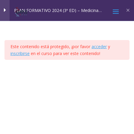
Inicio
All Courses
Cursos SQM
PLAN FORMATIVO 2024 (3ª ED) – Medicina
Ambiental: SQM y EHS
MÓDULO 1
4
Este contenido está protegido, ¡por favor
acceder
y
MÓDULO 2A Y 2B
4
inscribirse
en el curso para ver este contenido!
2025 © Confesq |
Política de cookies
|
Política de
MÓDULO 3
8
privacidad
|
Aviso legal
|
Accesibilidad
|
Imagen
Social
MÓDULO 4
41
MÓDULO 5
11