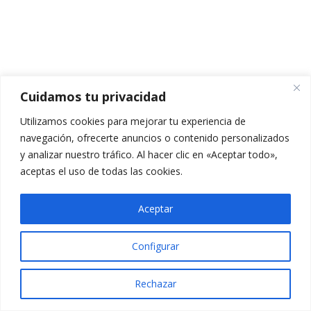
MÓDULO 6
21
VÍDEO TEMA 6.1
CUESTIONARIO TEMA 6.1
Cuidamos tu privacidad
5 preguntas
10 minutos
Utilizamos cookies para mejorar tu experiencia de
navegación, ofrecerte anuncios o contenido personalizados
VÍDEOS TEMA 6.2
y analizar nuestro tráfico. Al hacer clic en «Aceptar todo»,
aceptas el uso de todas las cookies.
PPT TEMA 6.2
TEMARIO TEMA 6.2
Aceptar
CUESTIONARIO TEMA 6.2
Configurar
10 preguntas
20 minutos
Rechazar
VÍDEOS TEMA 6.3
Anterior
Siguiente