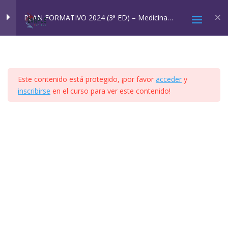
Inicio
All Courses
Cursos SQM
PLAN FORMATIVO 2024 (3ª ED) – Medicina
Ambiental: SQM y EHS
MÓDULO 1
4
Este contenido está protegido, ¡por favor
acceder
y
MÓDULO 2A Y 2B
4
inscribirse
en el curso para ver este contenido!
2025 © Confesq |
Política de cookies
|
Política de
MÓDULO 3
8
privacidad
|
Aviso legal
|
Accesibilidad
|
Imagen
Social
MÓDULO 4
41
VÍDEO TEMA 4.1
PPT TEMA 4.1