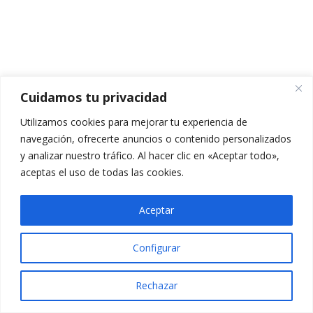
TEMARIO TEMA 4.1
CUESTIONARIO TEMA 4.1
5 preguntas
10 minutos
Cuidamos tu privacidad
VÍDEO TEMA 4.2
Utilizamos cookies para mejorar tu experiencia de
PPT TEMA 4.2
navegación, ofrecerte anuncios o contenido personalizados
y analizar nuestro tráfico. Al hacer clic en «Aceptar todo»,
TEMARIO TEMA 4.2
aceptas el uso de todas las cookies.
CUESTIONARIO TEMA 4.2
Aceptar
5 preguntas
10 minutos
Configurar
VÍDEO TEMA 4.3
Rechazar
PPT TEMA 4.3
Anterior
Siguiente