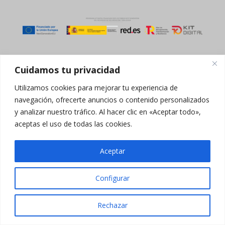
Cuidamos tu privacidad
Utilizamos cookies para mejorar tu experiencia de
2025 © Confesq |
Política de cookies
|
Política de
navegación, ofrecerte anuncios o contenido personalizados
privacidad
|
Aviso legal
|
Accesibilidad
|
Imagen
y analizar nuestro tráfico. Al hacer clic en «Aceptar todo»,
Social
aceptas el uso de todas las cookies.
Aceptar
Configurar
Rechazar