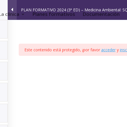
PLAN FORMATIVO 2024 (3ª ED) – Medicina Ambiental: S
La clínica
Planes formativos
Documentación
Este contenido está protegido, ¡por favor
acceder
y
insc
ica de privacidad
|
Aviso legal
|
Accesibilidad
|
Imagen Social
1
1