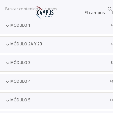
Inicio
All Courses
Cursos SQM
El campus
MÓDULO 1
4
MÓDULO 2A Y 2B
4
MÓDULO 3
8
2025 © Confesq |
Política de cookies
|
Polít
MÓDULO 4
4
MÓDULO 5
1