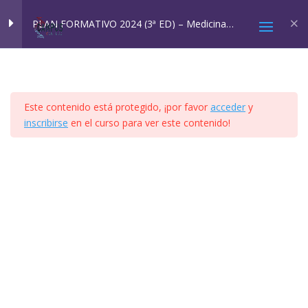
Inicio
All Courses
Cursos SQM
PLAN FORMATIVO 2024 (3ª ED) – Medicina
Ambiental: SQM y EHS
MÓDULO 1
4
Este contenido está protegido, ¡por favor
acceder
y
MÓDULO 2A Y 2B
4
inscribirse
en el curso para ver este contenido!
2025 © Confesq |
Política de cookies
|
Política de
MÓDULO 3
8
privacidad
|
Aviso legal
|
Accesibilidad
|
Imagen
Social
MÓDULO 4
41
VÍDEO TEMA 4.1
PPT TEMA 4.1