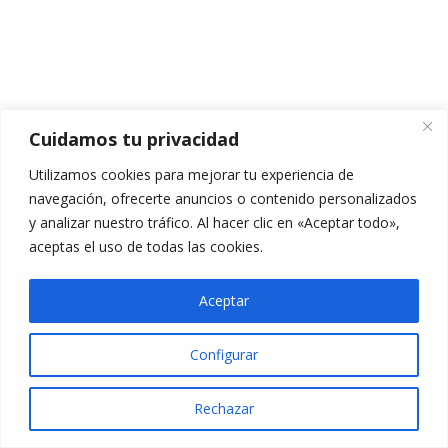
TEMARIO TEMA 4.1
CUESTIONARIO TEMA 4.1
5 preguntas
10 minutos
Cuidamos tu privacidad
VÍDEO TEMA 4.2
Utilizamos cookies para mejorar tu experiencia de
PPT TEMA 4.2
navegación, ofrecerte anuncios o contenido personalizados
y analizar nuestro tráfico. Al hacer clic en «Aceptar todo»,
TEMARIO TEMA 4.2
aceptas el uso de todas las cookies.
CUESTIONARIO TEMA 4.2
Aceptar
5 preguntas
10 minutos
Configurar
VÍDEO TEMA 4.3
Rechazar
PPT TEMA 4.3
Anterior
Siguiente