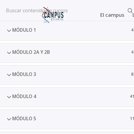
Inicio
All Courses
Cursos SQM
El campus
MÓDULO 1
4
MÓDULO 2A Y 2B
4
MÓDULO 3
8
2025 © Confesq |
Política de cookies
|
Polít
MÓDULO 4
4
MÓDULO 5
1