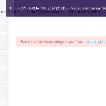
PLAN FORMATIVO 2024 (2ª ED) – Medicina Ambiental: S
La clínica
Planes formativos
Documentación
Este contenido está protegido, ¡por favor
acceder
y
insc
ica de privacidad
|
Aviso legal
|
Accesibilidad
|
Imagen Social
1
1