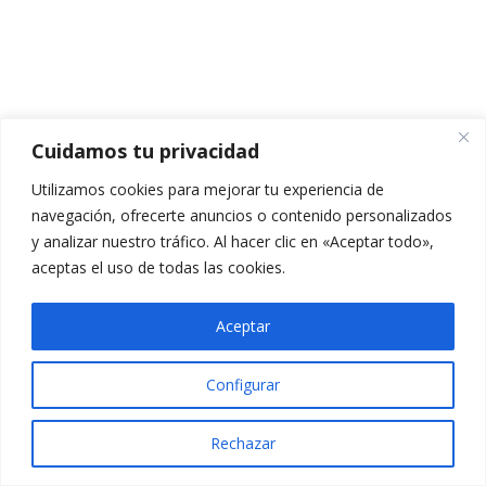
MÓDULO 6
21
VÍDEO TEMA 6.1
CUESTIONARIO TEMA 6.1
Cuidamos tu privacidad
5 preguntas
10 minutos
Utilizamos cookies para mejorar tu experiencia de
navegación, ofrecerte anuncios o contenido personalizados
VÍDEOS TEMA 6.2
y analizar nuestro tráfico. Al hacer clic en «Aceptar todo»,
aceptas el uso de todas las cookies.
PPT TEMA 6.2
TEMARIO TEMA 6.2
Aceptar
CUESTIONARIO TEMA 6.2
Configurar
10 preguntas
20 minutos
Rechazar
VÍDEOS TEMA 6.3
Anterior
Siguiente