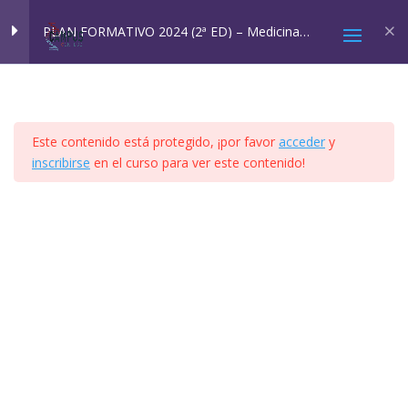
Inicio
All Courses
Cursos SQM
PLAN FORMATIVO 2024 (2ª ED) – Medicina
Ambiental: SQM y EHS
MÓDULO 1
4
Este contenido está protegido, ¡por favor
acceder
y
MÓDULO 2A Y 2B
4
inscribirse
en el curso para ver este contenido!
2025 © Confesq |
Política de cookies
|
Política de
MÓDULO 3
8
privacidad
|
Aviso legal
|
Accesibilidad
|
Imagen
Social
MÓDULO 4
41
MÓDULO 5
11