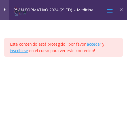
Inicio
All Courses
Cursos SQM
PLAN FORMATIVO 2024 (2ª ED) – Medicina
Ambiental: SQM y EHS
MÓDULO 1
4
Este contenido está protegido, ¡por favor
acceder
y
MÓDULO 2A Y 2B
4
inscribirse
en el curso para ver este contenido!
2025 © Confesq |
Política de cookies
|
Política de
MÓDULO 3
8
privacidad
|
Aviso legal
|
Accesibilidad
|
Imagen
Social
MÓDULO 4
41
VÍDEO TEMA 4.1
PPT TEMA 4.1