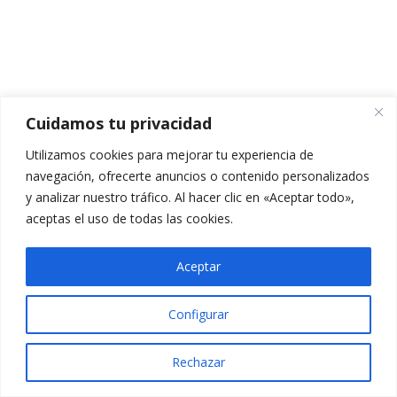
TEMARIO TEMA 4.1
CUESTIONARIO TEMA 4.1
5 preguntas
10 minutos
Cuidamos tu privacidad
VÍDEO TEMA 4.2
Utilizamos cookies para mejorar tu experiencia de
PPT TEMA 4.2
navegación, ofrecerte anuncios o contenido personalizados
y analizar nuestro tráfico. Al hacer clic en «Aceptar todo»,
TEMARIO TEMA 4.2
aceptas el uso de todas las cookies.
CUESTIONARIO TEMA 4.2
Aceptar
5 preguntas
10 minutos
Configurar
VÍDEO TEMA 4.3
Rechazar
PPT TEMA 4.3
Anterior
Siguiente