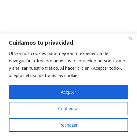
MÓDULO 6
21
MÓDULO 7
3
Cuidamos tu privacidad
MÓDULO 8
2
Utilizamos cookies para mejorar tu experiencia de
navegación, ofrecerte anuncios o contenido personalizados
y analizar nuestro tráfico. Al hacer clic en «Aceptar todo»,
VÍDEO MÓDULO 8
aceptas el uso de todas las cookies.
PPT MÓDULO 8
Aceptar
TUTORÍAS
3
Configurar
Rechazar
RECOMENDACIONES
2
Anterior
Siguiente