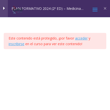
Inicio
All Courses
Cursos SQM
PLAN FORMATIVO 2024 (2ª ED) – Medicina
Ambiental: SQM y EHS
MÓDULO 1
4
Este contenido está protegido, ¡por favor
acceder
y
MÓDULO 2A Y 2B
4
inscribirse
en el curso para ver este contenido!
2025 © Confesq |
Política de cookies
|
Política de
MÓDULO 3
8
privacidad
|
Aviso legal
|
Accesibilidad
|
Imagen
Social
MÓDULO 4
41
MÓDULO 5
11