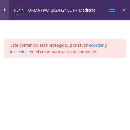
Inicio
All Courses
Cursos SQM
PLAN FORMATIVO 2024 (2ª ED) – Medicina
Ambiental: SQM y EHS
MÓDULO 1
4
Este contenido está protegido, ¡por favor
acceder
y
MÓDULO 2A Y 2B
4
inscribirse
en el curso para ver este contenido!
2025 © Confesq |
Política de cookies
|
Política de
MÓDULO 3
8
privacidad
|
Aviso legal
|
Accesibilidad
|
Imagen
Social
MÓDULO 4
41
VÍDEO TEMA 4.1
PPT TEMA 4.1