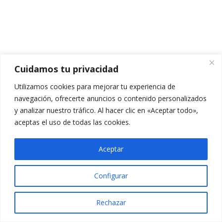
TEMARIO TEMA 4.1
CUESTIONARIO TEMA 4.1
5 preguntas
10 minutos
Cuidamos tu privacidad
VÍDEO TEMA 4.2
Utilizamos cookies para mejorar tu experiencia de
PPT TEMA 4.2
navegación, ofrecerte anuncios o contenido personalizados
y analizar nuestro tráfico. Al hacer clic en «Aceptar todo»,
TEMARIO TEMA 4.2
aceptas el uso de todas las cookies.
CUESTIONARIO TEMA 4.2
Aceptar
5 preguntas
10 minutos
Configurar
VÍDEO TEMA 4.3
Rechazar
PPT TEMA 4.3
Anterior
Siguiente