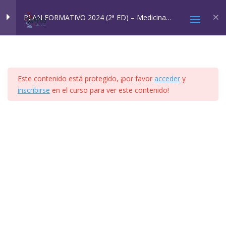
Inicio
All Courses
Cursos SQM
PLAN FORMATIVO 2024 (2ª ED) – Medicina
Ambiental: SQM y EHS
MÓDULO 1
4
Este contenido está protegido, ¡por favor
acceder
y
MÓDULO 2A Y 2B
4
inscribirse
en el curso para ver este contenido!
2025 © Confesq |
Política de cookies
|
Política de
MÓDULO 3
8
privacidad
|
Aviso legal
|
Accesibilidad
|
Imagen
Social
MÓDULO 4
41
MÓDULO 5
11