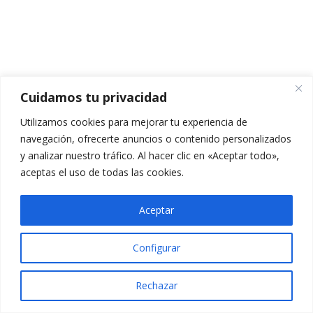
VÍDEO TEMA 5.1
PPT TEMA 5.1
TEMARIO TEMA 5.1
Cuidamos tu privacidad
VÍDEO TEMA 5.2
Utilizamos cookies para mejorar tu experiencia de
navegación, ofrecerte anuncios o contenido personalizados
PPT TEMA 5.2
y analizar nuestro tráfico. Al hacer clic en «Aceptar todo»,
aceptas el uso de todas las cookies.
TEMARIO TEMA 5.2
CUESTIONARIO TEMA 5.2
Aceptar
5 preguntas
10 minutos
Configurar
VÍDEOS TEMA 5.3
Rechazar
PPT TEMA 5.3
Anterior
Siguiente