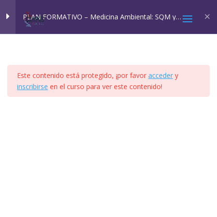
Inicio
All Courses
Cursos SQM
PLAN FORMATIVO – Medicina Ambiental: SQM y
EHS
MÓDULO 1
4
Este contenido está protegido, ¡por favor
acceder
y
MÓDULO 2A Y 2B
4
inscribirse
en el curso para ver este contenido!
2025 © Confesq |
Política de cookies
|
Política de
MÓDULO 3
8
privacidad
|
Aviso legal
|
Accesibilidad
|
Imagen
Social
MÓDULO 4
41
VÍDEO TEMA 4.1
PPT TEMA 4.1