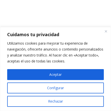
TEMARIO TEMA 4.1
CUESTIONARIO TEMA 4.1
5 preguntas
10 minutos
Cuidamos tu privacidad
VÍDEO TEMA 4.2
Utilizamos cookies para mejorar tu experiencia de
PPT TEMA 4.2
navegación, ofrecerte anuncios o contenido personalizados
y analizar nuestro tráfico. Al hacer clic en «Aceptar todo»,
TEMARIO TEMA 4.2
aceptas el uso de todas las cookies.
CUESTIONARIO TEMA 4.2
Aceptar
5 preguntas
10 minutos
Configurar
VÍDEO TEMA 4.3
Rechazar
PPT TEMA 4.3
Anterior
Siguiente