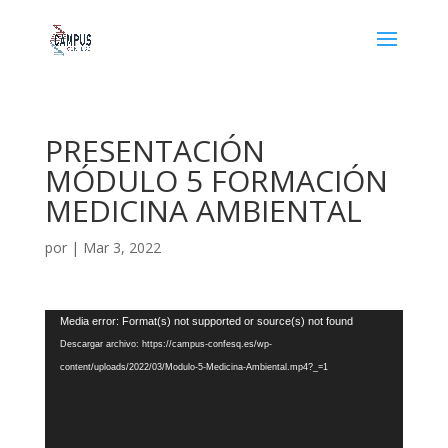
PRESENTACIÓN
MÓDULO 5 FORMACIÓN
MEDICINA AMBIENTAL
por
|
Mar 3, 2022
Reproductor
Media error: Format(s) not supported or source(s) not found
de
Descargar archivo: https://campus-confesq.es/wp-
vídeo
content/uploads/2022/03/Modulo-5-Medicina-Ambiental.mp4?_=1