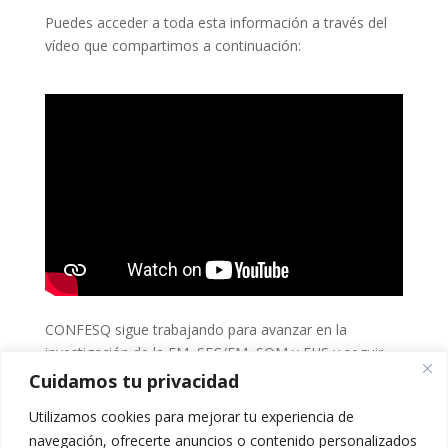
Puedes acceder a toda esta información a través del
vídeo que compartimos a continuación:
CONFESQ sigue trabajando para avanzar en la
investigación de la FM, SFC/EM, SQM y EHS y seguir
realizando proyectos de esta índole.
Cuidamos tu privacidad
Utilizamos cookies para mejorar tu experiencia de
navegación, ofrecerte anuncios o contenido personalizados