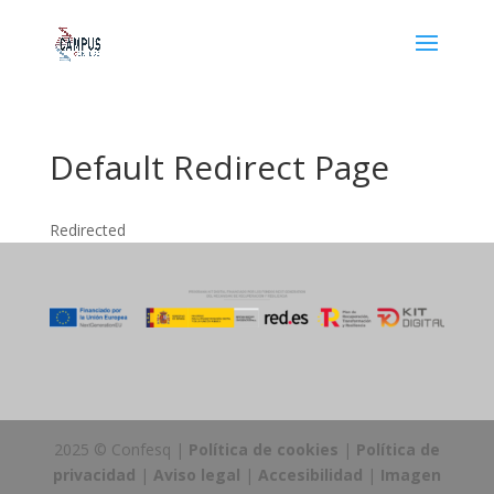
Default Redirect Page
Redirected
2025 © Confesq |
Política de cookies
|
Política de
privacidad
|
Aviso legal
|
Accesibilidad
|
Imagen