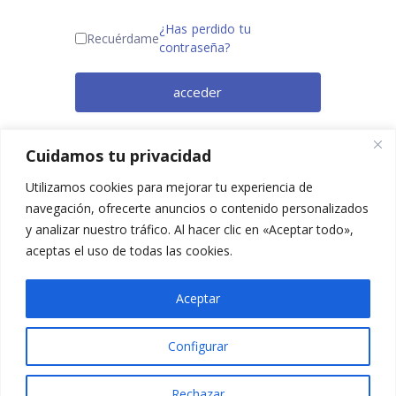
¿Has perdido tu
Recuérdame
contraseña?
acceder
¿Todavía no eres miembro? Regístrate
Cuidamos tu privacidad
ahora.
Utilizamos cookies para mejorar tu experiencia de
navegación, ofrecerte anuncios o contenido personalizados
y analizar nuestro tráfico. Al hacer clic en «Aceptar todo»,
aceptas el uso de todas las cookies.
Aceptar
Configurar
2025 © Confesq |
Política de cookies
|
Política de
privacidad
|
Aviso legal
|
Accesibilidad
|
Imagen
Rechazar