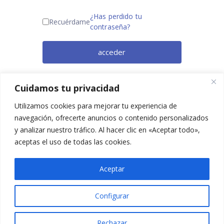
¿Has perdido tu
Recuérdame
contraseña?
acceder
¿Todavía no eres miembro? Regístrate
Cuidamos tu privacidad
ahora.
Utilizamos cookies para mejorar tu experiencia de
navegación, ofrecerte anuncios o contenido personalizados
y analizar nuestro tráfico. Al hacer clic en «Aceptar todo»,
aceptas el uso de todas las cookies.
Aceptar
Configurar
2025 © Confesq |
Política de cookies
|
Política de
privacidad
|
Aviso legal
|
Accesibilidad
|
Imagen
Rechazar