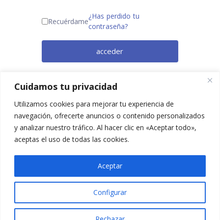
¿Has perdido tu
Recuérdame
contraseña?
acceder
¿Todavía no eres miembro? Regístrate
Cuidamos tu privacidad
ahora.
Utilizamos cookies para mejorar tu experiencia de
navegación, ofrecerte anuncios o contenido personalizados
y analizar nuestro tráfico. Al hacer clic en «Aceptar todo»,
aceptas el uso de todas las cookies.
Aceptar
Configurar
2025 © Confesq |
Política de cookies
|
Política de
privacidad
|
Aviso legal
|
Accesibilidad
|
Imagen
Rechazar