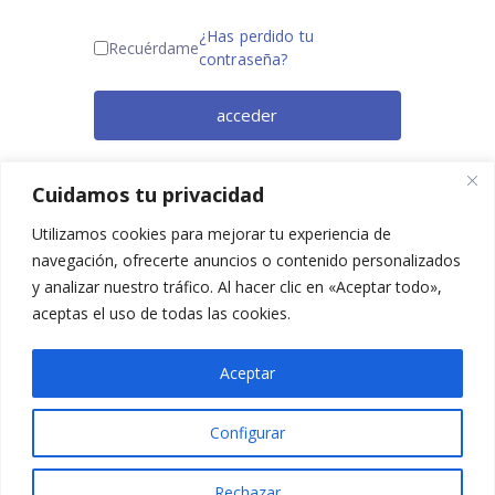
¿Has perdido tu
Recuérdame
contraseña?
acceder
¿Todavía no eres miembro? Regístrate
Cuidamos tu privacidad
ahora.
Utilizamos cookies para mejorar tu experiencia de
navegación, ofrecerte anuncios o contenido personalizados
y analizar nuestro tráfico. Al hacer clic en «Aceptar todo»,
aceptas el uso de todas las cookies.
Aceptar
Configurar
2025 © Confesq |
Política de cookies
|
Política de
privacidad
|
Aviso legal
|
Accesibilidad
|
Imagen
Rechazar