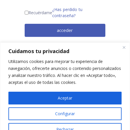
¿Has perdido tu
Recuérdame
contraseña?
acceder
¿Todavía no eres miembro? Regístrate
Cuidamos tu privacidad
ahora.
Utilizamos cookies para mejorar tu experiencia de
navegación, ofrecerte anuncios o contenido personalizados
y analizar nuestro tráfico. Al hacer clic en «Aceptar todo»,
aceptas el uso de todas las cookies.
Aceptar
Configurar
2025 © Confesq |
Política de cookies
|
Política de
privacidad
|
Aviso legal
|
Accesibilidad
|
Imagen
Rechazar