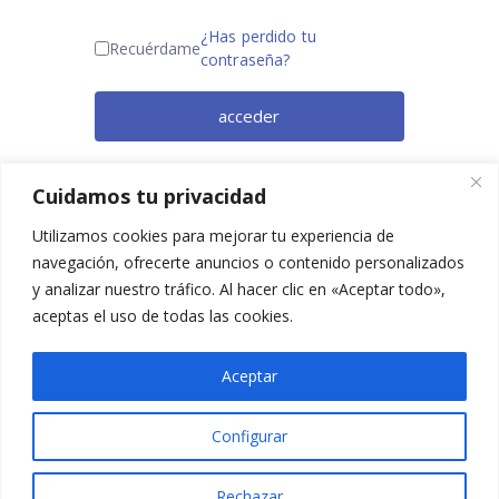
¿Has perdido tu
Recuérdame
contraseña?
acceder
¿Todavía no eres miembro? Regístrate
Cuidamos tu privacidad
ahora.
Utilizamos cookies para mejorar tu experiencia de
navegación, ofrecerte anuncios o contenido personalizados
y analizar nuestro tráfico. Al hacer clic en «Aceptar todo»,
aceptas el uso de todas las cookies.
Aceptar
Configurar
2025 © Confesq |
Política de cookies
|
Política de
privacidad
|
Aviso legal
|
Accesibilidad
|
Imagen
Rechazar