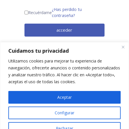
¿Has perdido tu
Recuérdame
contraseña?
acceder
¿Todavía no eres miembro? Regístrate
Cuidamos tu privacidad
ahora.
Utilizamos cookies para mejorar tu experiencia de
navegación, ofrecerte anuncios o contenido personalizados
y analizar nuestro tráfico. Al hacer clic en «Aceptar todo»,
aceptas el uso de todas las cookies.
Aceptar
Configurar
2025 © Confesq |
Política de cookies
|
Política de
privacidad
|
Aviso legal
|
Accesibilidad
|
Imagen
Rechazar