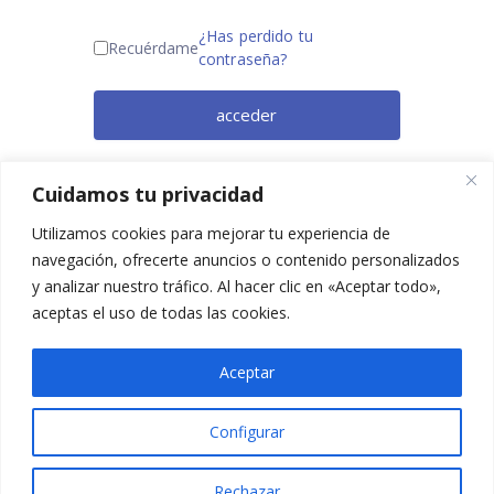
¿Has perdido tu
Recuérdame
contraseña?
acceder
¿Todavía no eres miembro? Regístrate
Cuidamos tu privacidad
ahora.
Utilizamos cookies para mejorar tu experiencia de
navegación, ofrecerte anuncios o contenido personalizados
y analizar nuestro tráfico. Al hacer clic en «Aceptar todo»,
aceptas el uso de todas las cookies.
Aceptar
Configurar
2025 © Confesq |
Política de cookies
|
Política de
privacidad
|
Aviso legal
|
Accesibilidad
|
Imagen
Rechazar