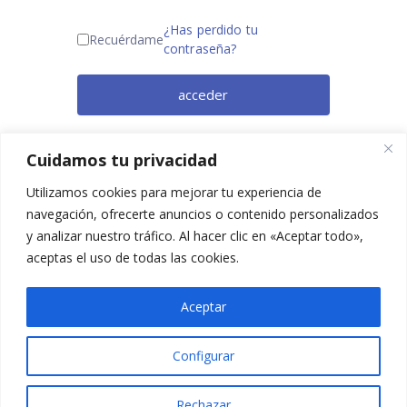
¿Has perdido tu
Recuérdame
contraseña?
acceder
¿Todavía no eres miembro? Regístrate
Cuidamos tu privacidad
ahora.
Utilizamos cookies para mejorar tu experiencia de
navegación, ofrecerte anuncios o contenido personalizados
y analizar nuestro tráfico. Al hacer clic en «Aceptar todo»,
aceptas el uso de todas las cookies.
Aceptar
Configurar
2025 © Confesq |
Política de cookies
|
Política de
privacidad
|
Aviso legal
|
Accesibilidad
|
Imagen
Rechazar