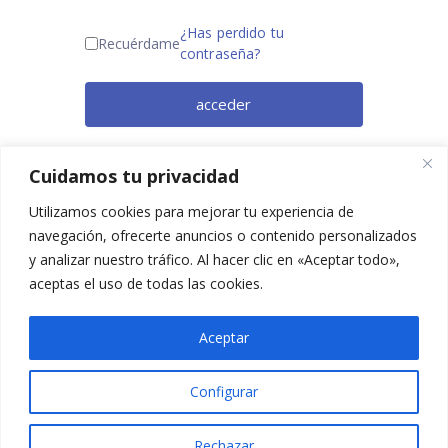
¿Has perdido tu
Recuérdame
contraseña?
acceder
¿Todavía no eres miembro? Regístrate
Cuidamos tu privacidad
ahora.
Utilizamos cookies para mejorar tu experiencia de
navegación, ofrecerte anuncios o contenido personalizados
y analizar nuestro tráfico. Al hacer clic en «Aceptar todo»,
aceptas el uso de todas las cookies.
Aceptar
Configurar
2025 © Confesq |
Política de cookies
|
Política de
privacidad
|
Aviso legal
|
Accesibilidad
|
Imagen
Rechazar